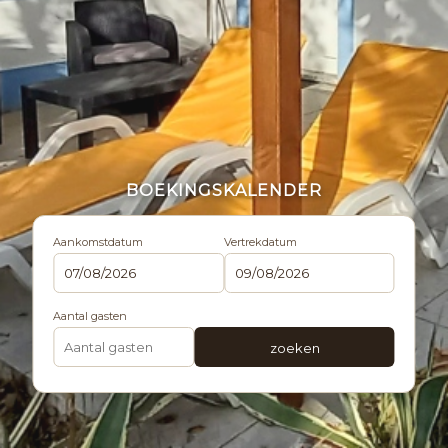
BOEKINGSKALENDER
Aankomstdatum
Vertrekdatum
Aantal gasten
zoeken