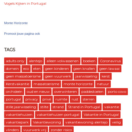
Vogels Kijken in Portugal
Monte Horizonte
Promoot jouw pagina ook
TAGS
adults only
alentejo
alleen volwassenen
boeken
Coronavirus
domein
eco
eten
geen kinderen
geen knallen
geen lawaai
geen massatoerisme
geen vuurwerk
jaarwisseling
kerst
Kerstvakantie
massatoerisme
monte horizonte
natuur
orchideën
oud en nieuw
overwinteren
paddestoelen
porto covo
portugal
privacy
privé
ruimte
rust
sterren
stille jaarwisseling
stilte
strand
Strand in Portugal
vakantie
vakantiehuizen
vakantiehuizen portugal
Vakantie in Portugal
vakantiepark
Vakantiewoning
vakantiewoning alentejo
veilig
vlinders
vuurwerk vrij
zonder risico