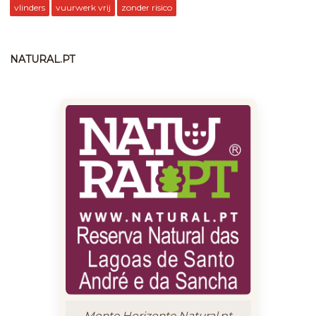
vlinders
vuurwerk vrij
zonder risico
NATURAL.PT
Monte Horizonte Natural.pt