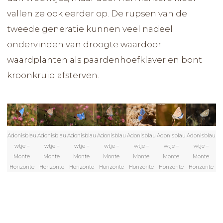
vallen ze ook eerder op. De rupsen van de
tweede generatie kunnen veel nadeel
ondervinden van droogte waardoor
waardplanten als paardenhoefklaver en bont
kroonkruid afsterven.
Adonisblau
Adonisblau
Adonisblau
Adonisblau
Adonisblau
Adonisblau
Adonisblau
wtje –
wtje –
wtje –
wtje –
wtje –
wtje –
wtje –
Monte
Monte
Monte
Monte
Monte
Monte
Monte
Horizonte
Horizonte
Horizonte
Horizonte
Horizonte
Horizonte
Horizonte