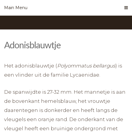
Skip
Main Menu
to
content
Adonisblauwtje
Het adonisblauwtje (
Polyommatus
bellarg
us
) is
een vlinder uit de familie Lycaenidae.
De spanwijdte is 27-32 mm. Het mannetje is aan
de bovenkant hemelsblauw, het vrouwtje
daarentegen is donkerder en heeft langs de
vleugels een oranje rand. De onderkant van de
vleugel heeft een bruinige ondergrond met