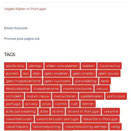
Vogels Kijken in Portugal
Monte Horizonte
Promoot jouw pagina ook
TAGS
adults only
alentejo
alleen volwassenen
boeken
Coronavirus
domein
eco
eten
geen kinderen
geen knallen
geen lawaai
geen massatoerisme
geen vuurwerk
jaarwisseling
kerst
Kerstvakantie
massatoerisme
monte horizonte
natuur
orchideën
oud en nieuw
overwinteren
paddestoelen
porto covo
portugal
privacy
privé
ruimte
rust
sterren
stille jaarwisseling
stilte
strand
Strand in Portugal
vakantie
vakantiehuizen
vakantiehuizen portugal
Vakantie in Portugal
vakantiepark
Vakantiewoning
vakantiewoning alentejo
veilig