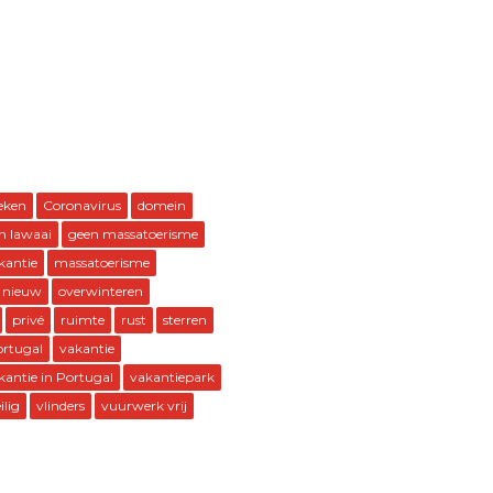
eken
Coronavirus
domein
n lawaai
geen massatoerisme
kantie
massatoerisme
 nieuw
overwinteren
privé
ruimte
rust
sterren
ortugal
vakantie
kantie in Portugal
vakantiepark
ilig
vlinders
vuurwerk vrij