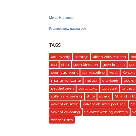
Monte Horizonte
Promoot jouw pagina ook
TAGS
adults only
alentejo
alleen volwassenen
bo
eco
eten
geen kinderen
geen knallen
gee
geen vuurwerk
jaarwisseling
kerst
Kerstva
monte horizonte
natuur
orchideën
oud en
paddestoelen
porto covo
portugal
privacy
stille jaarwisseling
stilte
strand
Strand in P
vakantiehuizen
vakantiehuizen portugal
Va
Vakantiewoning
vakantiewoning alentejo
ve
zonder risico