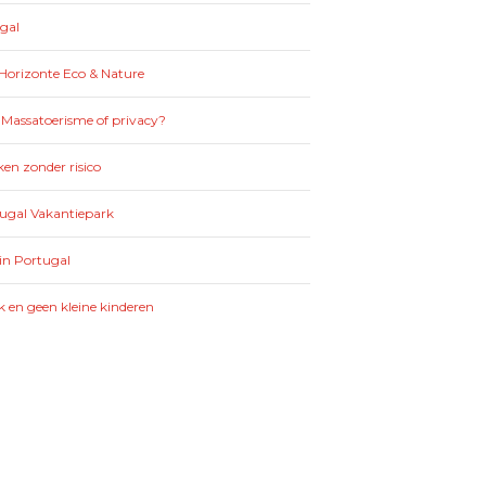
gal
Horizonte Eco & Nature
 Massatoerisme of privacy?
en zonder risico
tugal Vakantiepark
in Portugal
k en geen kleine kinderen