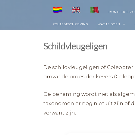
Skip
MONTE HORIZO
to
ROUTEBESCHRIJVING
WAT TE DOEN
content
Schildvleugeligen
De schildvleugeligen of Coleopteri
omvat de ordes der kevers (Coleopt
De benaming wordt niet als algem
taxonomen er nog niet uit zijn of
verwant zijn.