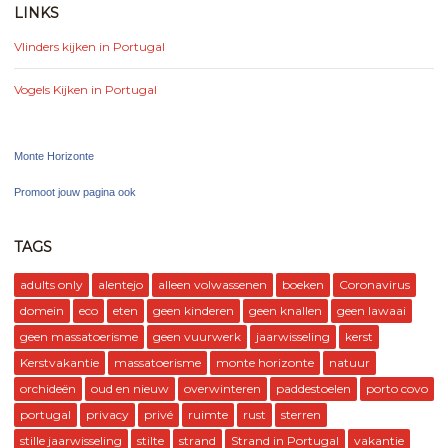
LINKS
Vlinders kijken in Portugal
Vogels Kijken in Portugal
Monte Horizonte
Promoot jouw pagina ook
TAGS
adults only
alentejo
alleen volwassenen
boeken
Coronavirus
domein
eco
eten
geen kinderen
geen knallen
geen lawaai
geen massatoerisme
geen vuurwerk
jaarwisseling
kerst
Kerstvakantie
massatoerisme
monte horizonte
natuur
orchideën
oud en nieuw
overwinteren
paddestoelen
porto covo
portugal
privacy
privé
ruimte
rust
sterren
stille jaarwisseling
stilte
strand
Strand in Portugal
vakantie