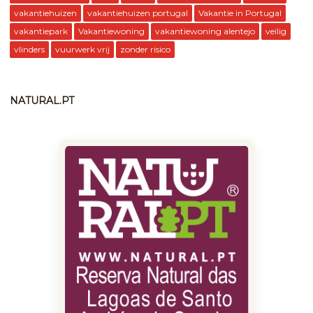
vakantiehuizen
vakantiehuizen portugal
Vakantie in Portugal
vakantiepark
Vakantiewoning
vakantiewoning alentejo
veilig
vlinders
vuurwerk vrij
zonder risico
NATURAL.PT