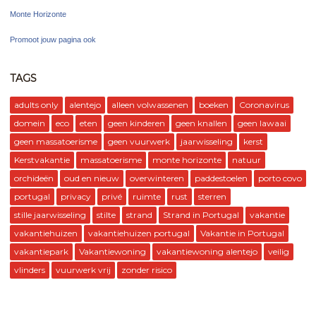
Monte Horizonte
Promoot jouw pagina ook
TAGS
adults only
alentejo
alleen volwassenen
boeken
Coronavirus
domein
eco
eten
geen kinderen
geen knallen
geen lawaai
geen massatoerisme
geen vuurwerk
jaarwisseling
kerst
Kerstvakantie
massatoerisme
monte horizonte
natuur
orchideën
oud en nieuw
overwinteren
paddestoelen
porto covo
portugal
privacy
privé
ruimte
rust
sterren
stille jaarwisseling
stilte
strand
Strand in Portugal
vakantie
vakantiehuizen
vakantiehuizen portugal
Vakantie in Portugal
vakantiepark
Vakantiewoning
vakantiewoning alentejo
veilig
vlinders
vuurwerk vrij
zonder risico