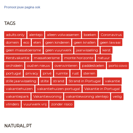
Promoot jouw pagina ook
TAGS
adults only
alentejo
alleen volwassenen
boeken
Coronavirus
domein
eco
eten
geen kinderen
geen knallen
geen lawaai
geen massatoerisme
geen vuurwerk
jaarwisseling
kerst
Kerstvakantie
massatoerisme
monte horizonte
natuur
orchideën
oud en nieuw
overwinteren
paddestoelen
porto covo
portugal
privacy
privé
ruimte
rust
sterren
stille jaarwisseling
stilte
strand
Strand in Portugal
vakantie
vakantiehuizen
vakantiehuizen portugal
Vakantie in Portugal
vakantiepark
Vakantiewoning
vakantiewoning alentejo
veilig
vlinders
vuurwerk vrij
zonder risico
NATURAL.PT