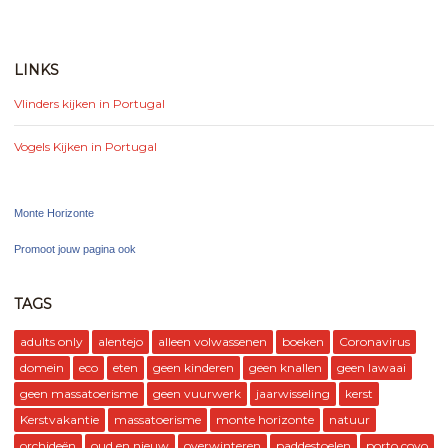
LINKS
Vlinders kijken in Portugal
Vogels Kijken in Portugal
Monte Horizonte
Promoot jouw pagina ook
TAGS
adults only
alentejo
alleen volwassenen
boeken
Coronavirus
domein
eco
eten
geen kinderen
geen knallen
geen lawaai
geen massatoerisme
geen vuurwerk
jaarwisseling
kerst
Kerstvakantie
massatoerisme
monte horizonte
natuur
orchideën
oud en nieuw
overwinteren
paddestoelen
porto covo