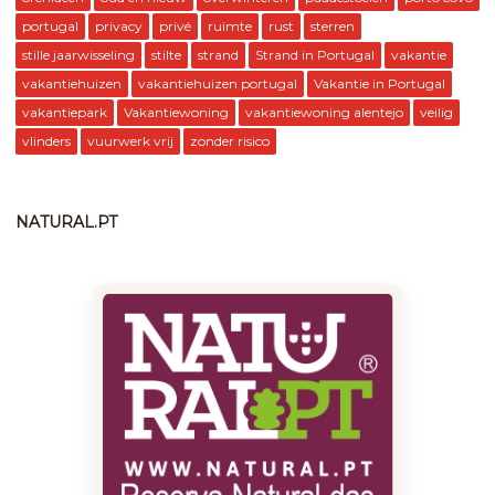
portugal
privacy
privé
ruimte
rust
sterren
stille jaarwisseling
stilte
strand
Strand in Portugal
vakantie
vakantiehuizen
vakantiehuizen portugal
Vakantie in Portugal
vakantiepark
Vakantiewoning
vakantiewoning alentejo
veilig
vlinders
vuurwerk vrij
zonder risico
NATURAL.PT