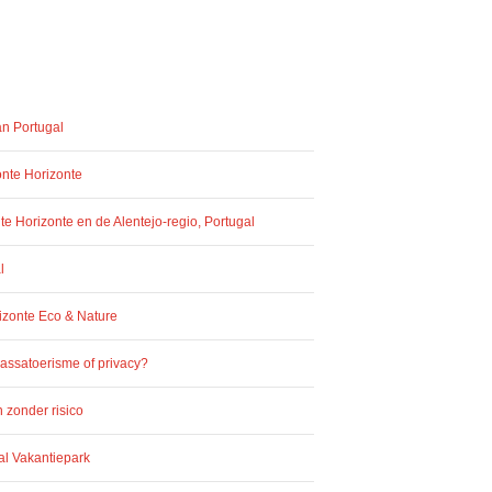
an Portugal
onte Horizonte
e Horizonte en de Alentejo-regio, Portugal
l
izonte Eco & Nature
assatoerisme of privacy?
 zonder risico
al Vakantiepark