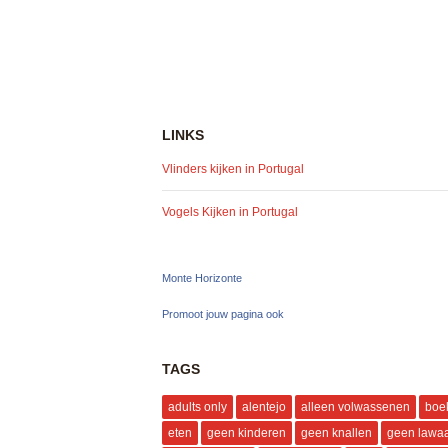
LINKS
Vlinders kijken in Portugal
Vogels Kijken in Portugal
Monte Horizonte
Promoot jouw pagina ook
TAGS
adults only
alentejo
alleen volwassenen
boe
eten
geen kinderen
geen knallen
geen lawaa