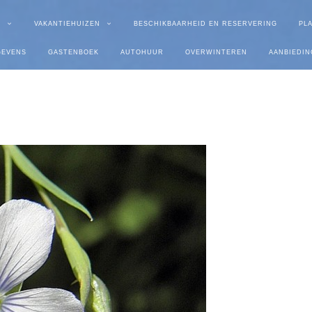
R
VAKANTIEHUIZEN
BESCHIKBAARHEID EN RESERVERING
PL
GEVENS
GASTENBOEK
AUTOHUUR
OVERWINTEREN
AANBIEDIN