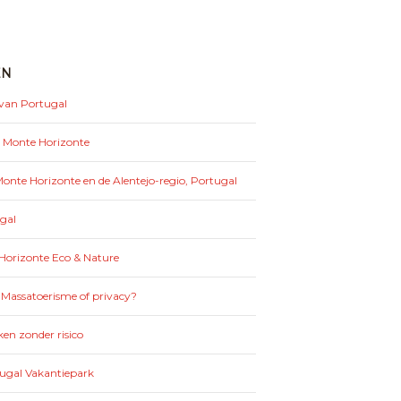
EN
 van Portugal
: Monte Horizonte
nte Horizonte en de Alentejo-regio, Portugal
gal
Horizonte Eco & Nature
 Massatoerisme of privacy?
en zonder risico
tugal Vakantiepark