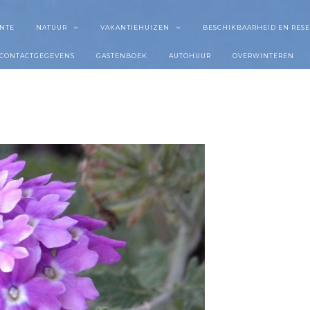
NTE
NATUUR
VAKANTIEHUIZEN
BESCHIKBAARHEID EN RES
CONTACTGEGEVENS
GASTENBOEK
AUTOHUUR
OVERWINTEREN