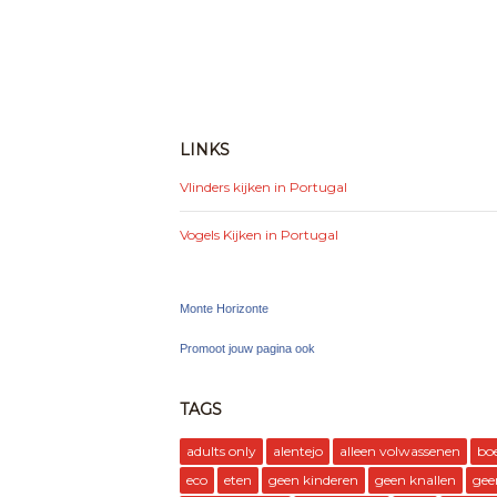
LINKS
Vlinders kijken in Portugal
Vogels Kijken in Portugal
Monte Horizonte
Promoot jouw pagina ook
TAGS
adults only
alentejo
alleen volwassenen
bo
eco
eten
geen kinderen
geen knallen
gee