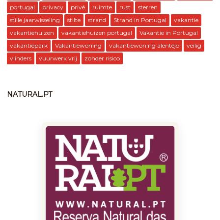
portugal
privacy
privé
ruimte
rust
sterren
stille jaarwisseling
stilte
strand
Strand in Portugal
vakantie
vakantiehuizen
vakantiehuizen portugal
Vakantie in Portugal
vakantiepark
Vakantiewoning
vakantiewoning alentejo
veilig
vlinders
vuurwerk vrij
zonder risico
NATURAL.PT