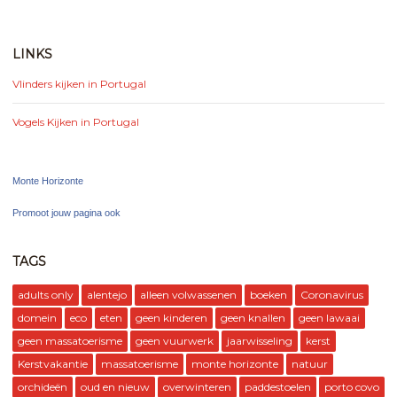
LINKS
Vlinders kijken in Portugal
Vogels Kijken in Portugal
Monte Horizonte
Promoot jouw pagina ook
TAGS
adults only
alentejo
alleen volwassenen
boeken
Coronavirus
domein
eco
eten
geen kinderen
geen knallen
geen lawaai
geen massatoerisme
geen vuurwerk
jaarwisseling
kerst
Kerstvakantie
massatoerisme
monte horizonte
natuur
orchideën
oud en nieuw
overwinteren
paddestoelen
porto covo