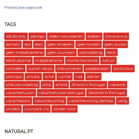
Promoot jouw pagina ook
TAGS
adults only
alentejo
alleen volwassenen
boeken
Coronavirus
domein
eco
eten
geen kinderen
geen knallen
geen lawaai
geen massatoerisme
geen vuurwerk
jaarwisseling
kerst
Kerstvakantie
massatoerisme
monte horizonte
natuur
orchideën
oud en nieuw
overwinteren
paddestoelen
porto covo
portugal
privacy
privé
ruimte
rust
sterren
stille jaarwisseling
stilte
strand
Strand in Portugal
vakantie
vakantiehuizen
vakantiehuizen portugal
Vakantie in Portugal
vakantiepark
Vakantiewoning
vakantiewoning alentejo
veilig
vlinders
vuurwerk vrij
zonder risico
NATURAL.PT