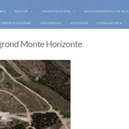
NTE
NATUUR
VAKANTIEHUIZEN
BESCHIKBAARHEID EN RES
CONTACTGEGEVENS
GASTENBOEK
AUTOHUUR
OVERWINTEREN
egrond Monte Horizonte