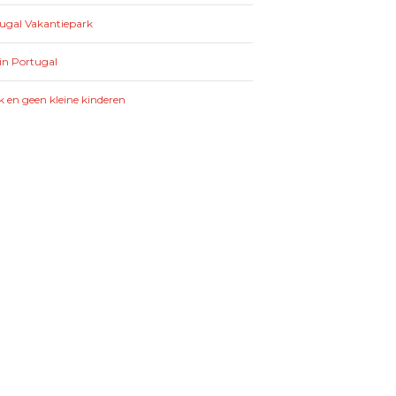
tugal Vakantiepark
in Portugal
k en geen kleine kinderen