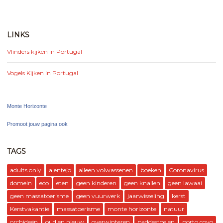
LINKS
Vlinders kijken in Portugal
Vogels Kijken in Portugal
Monte Horizonte
Promoot jouw pagina ook
TAGS
adults only
alentejo
alleen volwassenen
boeken
Coronavirus
domein
eco
eten
geen kinderen
geen knallen
geen lawaai
geen massatoerisme
geen vuurwerk
jaarwisseling
kerst
Kerstvakantie
massatoerisme
monte horizonte
natuur
orchideën
oud en nieuw
overwinteren
paddestoelen
porto covo