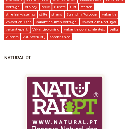
portugal
privacy
privé
ruimte
rust
sterren
stille jaarwisseling
stilte
strand
Strand in Portugal
vakantie
vakantiehuizen
vakantiehuizen portugal
Vakantie in Portugal
vakantiepark
Vakantiewoning
vakantiewoning alentejo
veilig
vlinders
vuurwerk vrij
zonder risico
NATURAL.PT