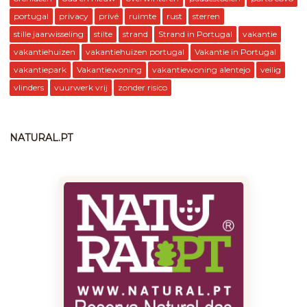
portugal
privacy
privé
ruimte
rust
sterren
stille jaarwisseling
stilte
strand
Strand in Portugal
vakantie
vakantiehuizen
vakantiehuizen portugal
Vakantie in Portugal
vakantiepark
Vakantiewoning
vakantiewoning alentejo
veilig
vlinders
vuurwerk vrij
zonder risico
NATURAL.PT