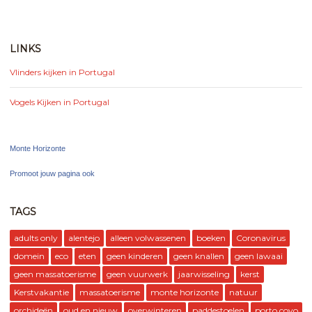
LINKS
Vlinders kijken in Portugal
Vogels Kijken in Portugal
Monte Horizonte
Promoot jouw pagina ook
TAGS
adults only
alentejo
alleen volwassenen
boeken
Coronavirus
domein
eco
eten
geen kinderen
geen knallen
geen lawaai
geen massatoerisme
geen vuurwerk
jaarwisseling
kerst
Kerstvakantie
massatoerisme
monte horizonte
natuur
orchideën
oud en nieuw
overwinteren
paddestoelen
porto covo