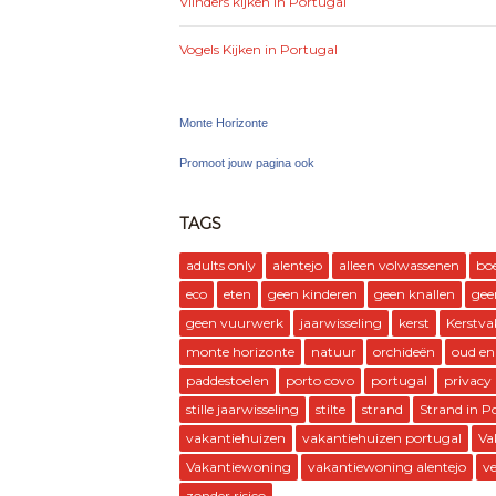
Vlinders kijken in Portugal
Vogels Kijken in Portugal
Monte Horizonte
Promoot jouw pagina ook
TAGS
adults only
alentejo
alleen volwassenen
bo
eco
eten
geen kinderen
geen knallen
gee
geen vuurwerk
jaarwisseling
kerst
Kerstva
monte horizonte
natuur
orchideën
oud en
paddestoelen
porto covo
portugal
privacy
stille jaarwisseling
stilte
strand
Strand in P
vakantiehuizen
vakantiehuizen portugal
Va
Vakantiewoning
vakantiewoning alentejo
ve
zonder risico