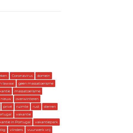
eken
Coronavirus
domein
n lawaai
geen massatoerisme
kantie
massatoerisme
 nieuw
overwinteren
privé
ruimte
rust
sterren
ortugal
vakantie
kantie in Portugal
vakantiepark
ilig
vlinders
vuurwerk vrij