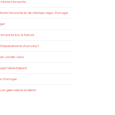
: Monte Horizonte
nte Horizonte en de Alentejo-regio, Portugal
gal
Horizonte Eco & Nature
 Massatoerisme of privacy?
en zonder risico
tugal Vakantiepark
in Portugal
k en geen kleine kinderen