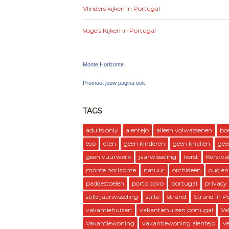
Vlinders kijken in Portugal
Vogels Kijken in Portugal
Monte Horizonte
Promoot jouw pagina ook
TAGS
adults only
alentejo
alleen volwassenen
bo
eco
eten
geen kinderen
geen knallen
gee
geen vuurwerk
jaarwisseling
kerst
Kerstva
monte horizonte
natuur
orchideën
oud en
paddestoelen
porto covo
portugal
privacy
stille jaarwisseling
stilte
strand
Strand in P
vakantiehuizen
vakantiehuizen portugal
Va
Vakantiewoning
vakantiewoning alentejo
ve