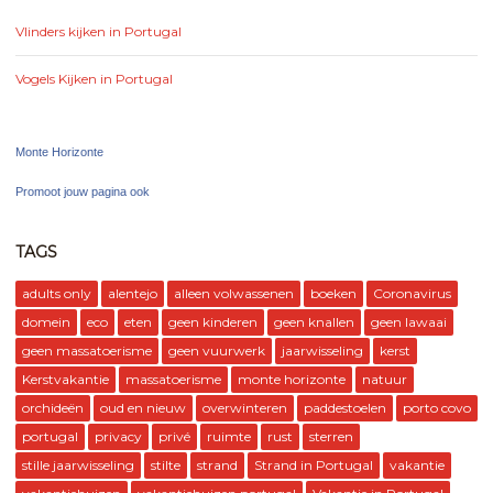
Vlinders kijken in Portugal
Vogels Kijken in Portugal
Monte Horizonte
Promoot jouw pagina ook
TAGS
adults only
alentejo
alleen volwassenen
boeken
Coronavirus
domein
eco
eten
geen kinderen
geen knallen
geen lawaai
geen massatoerisme
geen vuurwerk
jaarwisseling
kerst
Kerstvakantie
massatoerisme
monte horizonte
natuur
orchideën
oud en nieuw
overwinteren
paddestoelen
porto covo
portugal
privacy
privé
ruimte
rust
sterren
stille jaarwisseling
stilte
strand
Strand in Portugal
vakantie