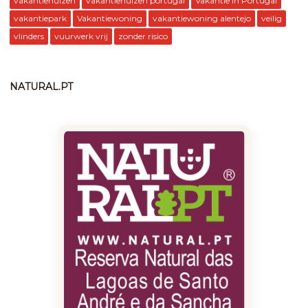
vakantiehuizen
vakantiehuizen portugal
Vakantie in Portugal
vakantiepark
Vakantiewoning
vakantiewoning alentejo
veilig
vlinders
vuurwerk vrij
zonder risico
NATURAL.PT