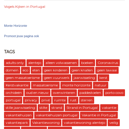
Vogels Kijken in Portugal
Monte Horizonte
Promoot jouw pagina ook
TAGS
adults only
alentejo
alleen volwassenen
boeken
Coronavirus
domein
eco
eten
geen kinderen
geen knallen
geen lawaai
geen massatoerisme
geen vuurwerk
jaarwisseling
kerst
Kerstvakantie
massatoerisme
monte horizonte
natuur
orchideën
oud en nieuw
overwinteren
paddestoelen
porto covo
portugal
privacy
privé
ruimte
rust
sterren
stille jaarwisseling
stilte
strand
Strand in Portugal
vakantie
vakantiehuizen
vakantiehuizen portugal
Vakantie in Portugal
vakantiepark
Vakantiewoning
vakantiewoning alentejo
veilig