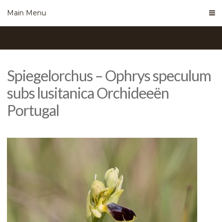
Skip
Main Menu
to
content
Spiegelorchus – Ophrys speculum
subs lusitanica Orchideeën
Portugal