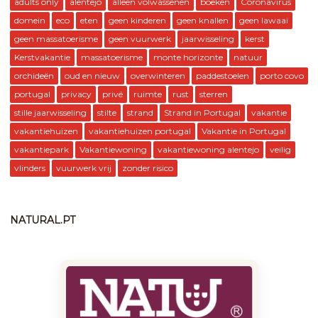
adults only
alentejo
alleen volwassenen
boeken
Coronavirus
domein
eco
eten
geen kinderen
geen knallen
geen lawaai
geen massatoerisme
geen vuurwerk
jaarwisseling
kerst
Kerstvakantie
massatoerisme
monte horizonte
natuur
orchideën
oud en nieuw
overwinteren
paddestoelen
porto covo
portugal
privacy
privé
ruimte
rust
sterren
stille jaarwisseling
stilte
strand
Strand in Portugal
vakantie
vakantiehuizen
vakantiehuizen portugal
Vakantie in Portugal
vakantiepark
Vakantiewoning
vakantiewoning alentejo
veilig
vlinders
vuurwerk vrij
zonder risico
NATURAL.PT