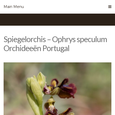
Skip
Main Menu
to
content
Spiegelorchis – Ophrys speculum
Orchideeën Portugal