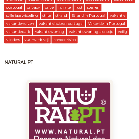
portugal
privacy
privé
ruimte
rust
sterren
stille jaarwisseling
stilte
strand
Strand in Portugal
vakantie
vakantiehuizen
vakantiehuizen portugal
Vakantie in Portugal
vakantiepark
Vakantiewoning
vakantiewoning alentejo
veilig
vlinders
vuurwerk vrij
zonder risico
NATURAL.PT