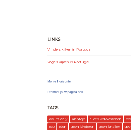
LINKS
Vlinders kijken in Portugal
Vogels Kijken in Portugal
Monte Horizonte
Promoot jouw pagina ook
TAGS
adults only
alentejo
alleen volwassenen
bo
eco
eten
geen kinderen
geen knallen
gee