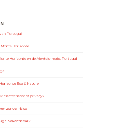
EN
 van Portugal
: Monte Horizonte
nte Horizonte en de Alentejo-regio, Portugal
gal
Horizonte Eco & Nature
 Massatoerisme of privacy?
en zonder risico
tugal Vakantiepark