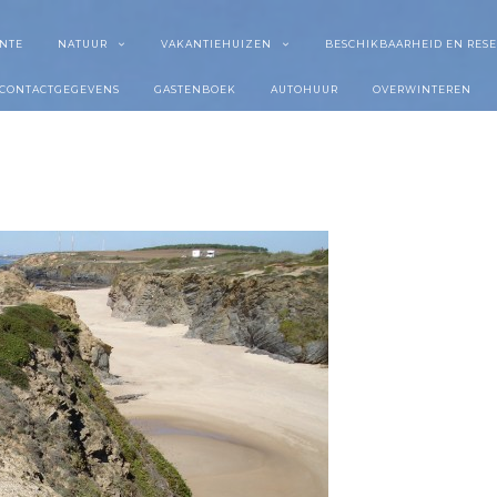
NTE
NATUUR
VAKANTIEHUIZEN
BESCHIKBAARHEID EN RES
CONTACTGEGEVENS
GASTENBOEK
AUTOHUUR
OVERWINTEREN