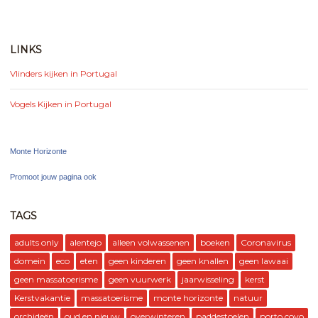
LINKS
Vlinders kijken in Portugal
Vogels Kijken in Portugal
Monte Horizonte
Promoot jouw pagina ook
TAGS
adults only
alentejo
alleen volwassenen
boeken
Coronavirus
domein
eco
eten
geen kinderen
geen knallen
geen lawaai
geen massatoerisme
geen vuurwerk
jaarwisseling
kerst
Kerstvakantie
massatoerisme
monte horizonte
natuur
orchideën
oud en nieuw
overwinteren
paddestoelen
porto covo