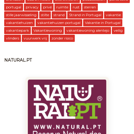
portugal
privacy
privé
ruimte
rust
sterren
stille jaarwisseling
stilte
strand
Strand in Portugal
vakantie
vakantiehuizen
vakantiehuizen portugal
Vakantie in Portugal
vakantiepark
Vakantiewoning
vakantiewoning alentejo
veilig
vlinders
vuurwerk vrij
zonder risico
NATURAL.PT