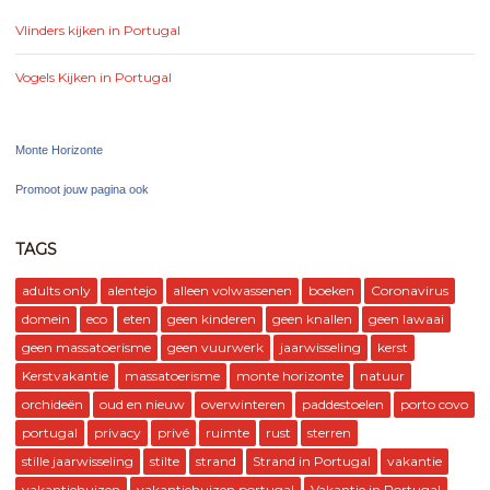
Vlinders kijken in Portugal
Vogels Kijken in Portugal
Monte Horizonte
Promoot jouw pagina ook
TAGS
adults only
alentejo
alleen volwassenen
boeken
Coronavirus
domein
eco
eten
geen kinderen
geen knallen
geen lawaai
geen massatoerisme
geen vuurwerk
jaarwisseling
kerst
Kerstvakantie
massatoerisme
monte horizonte
natuur
orchideën
oud en nieuw
overwinteren
paddestoelen
porto covo
portugal
privacy
privé
ruimte
rust
sterren
stille jaarwisseling
stilte
strand
Strand in Portugal
vakantie
vakantiehuizen
vakantiehuizen portugal
Vakantie in Portugal