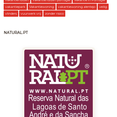
vakantiepark
Vakantiewoning
vakantiewoning alentejo
veilig
vlinders
vuurwerk vrij
zonder risico
NATURAL.PT