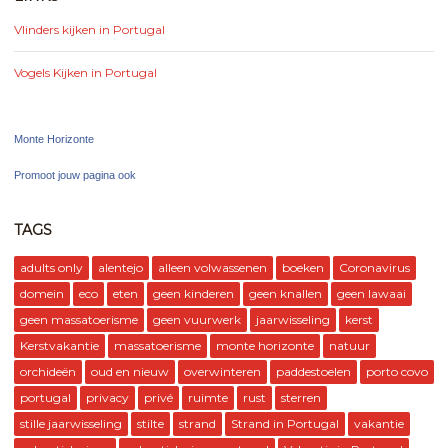
Vlinders kijken in Portugal
Vogels Kijken in Portugal
Monte Horizonte
Promoot jouw pagina ook
TAGS
adults only
alentejo
alleen volwassenen
boeken
Coronavirus
domein
eco
eten
geen kinderen
geen knallen
geen lawaai
geen massatoerisme
geen vuurwerk
jaarwisseling
kerst
Kerstvakantie
massatoerisme
monte horizonte
natuur
orchideën
oud en nieuw
overwinteren
paddestoelen
porto covo
portugal
privacy
privé
ruimte
rust
sterren
stille jaarwisseling
stilte
strand
Strand in Portugal
vakantie