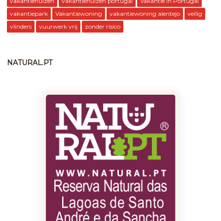
vakantiehuizen
vakantiehuizen portugal
Vakantie in Portugal
vakantiepark
Vakantiewoning
vakantiewoning alentejo
veilig
vlinders
vuurwerk vrij
zonder risico
NATURAL.PT