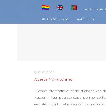
Skip
MONTE HORIZO
to
ROUTEBESCHRIJVING
WAT TE DOEN
content
12/01/2010
Aberta Nova Strand
Strand informatie over de stranden van de
Natuur in haar puurste staat. De menselijk
een steunpunt. Het is één van de mooiste…