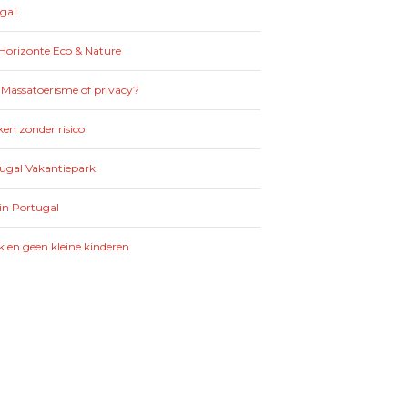
gal
Horizonte Eco & Nature
 Massatoerisme of privacy?
en zonder risico
tugal Vakantiepark
in Portugal
k en geen kleine kinderen