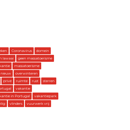
eken
Coronavirus
domein
n lawaai
geen massatoerisme
kantie
massatoerisme
 nieuw
overwinteren
privé
ruimte
rust
sterren
ortugal
vakantie
kantie in Portugal
vakantiepark
ilig
vlinders
vuurwerk vrij