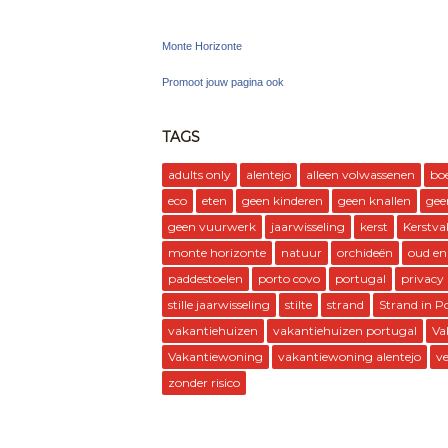
Monte Horizonte
Promoot jouw pagina ook
TAGS
adults only
alentejo
alleen volwassenen
bo
eco
eten
geen kinderen
geen knallen
gee
geen vuurwerk
jaarwisseling
kerst
Kerstva
monte horizonte
natuur
orchideën
oud en
paddestoelen
porto covo
portugal
privacy
stille jaarwisseling
stilte
strand
Strand in P
vakantiehuizen
vakantiehuizen portugal
Va
Vakantiewoning
vakantiewoning alentejo
ve
zonder risico