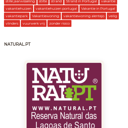
stille jaarwisseling
stilte
strand
Strand in Portugal
vakantie
vakantiehuizen
vakantiehuizen portugal
Vakantie in Portugal
vakantiepark
Vakantiewoning
vakantiewoning alentejo
veilig
vlinders
vuurwerk vrij
zonder risico
NATURAL.PT