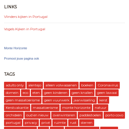
LINKS
Vlinders kijken in Portugal
Vogels Kijken in Portugal
Monte Horizonte
Promoot jouw pagina ook
TAGS
adults only
alentejo
alleen volwassenen
boeken
Coronavirus
domein
eco
eten
geen kinderen
geen knallen
geen lawaai
geen massatoerisme
geen vuurwerk
jaarwisseling
kerst
Kerstvakantie
massatoerisme
monte horizonte
natuur
orchideën
oud en nieuw
overwinteren
paddestoelen
porto covo
portugal
privacy
privé
ruimte
rust
sterren