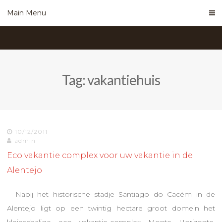
Skip
Main Menu
to
content
Tag:
vakantiehuis
10/12/2011
admin
Eco vakantie complex voor uw vakantie in de
Alentejo
Nabij het historische stadje Santiago do Cacém in de
Alentejo ligt op een twintig hectare groot domein het
kleinschalige eco vakantie-complex Monte Horizonte.