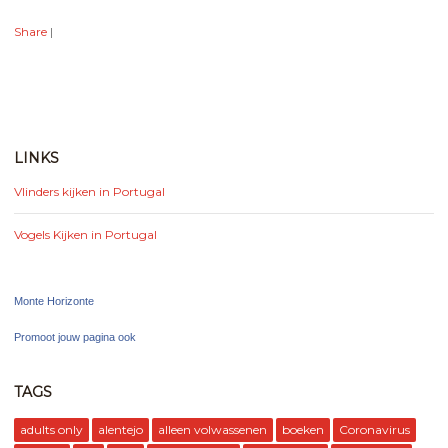
Share
|
LINKS
Vlinders kijken in Portugal
Vogels Kijken in Portugal
Monte Horizonte
Promoot jouw pagina ook
TAGS
adults only
alentejo
alleen volwassenen
boeken
Coronavirus