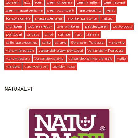
domein
eco
eten
geen kinderen
geen knallen
geen lawaai
geen massatoerisme
geen vuurwerk
jaarwisseling
kerst
Kerstvakantie
massatoerisme
monte horizonte
natuur
orchideën
oud en nieuw
overwinteren
paddestoelen
porto covo
portugal
privacy
privé
ruimte
rust
sterren
stille jaarwisseling
stilte
strand
Strand in Portugal
vakantie
vakantiehuizen
vakantiehuizen portugal
Vakantie in Portugal
vakantiepark
Vakantiewoning
vakantiewoning alentejo
veilig
vlinders
vuurwerk vrij
zonder risico
NATURAL.PT