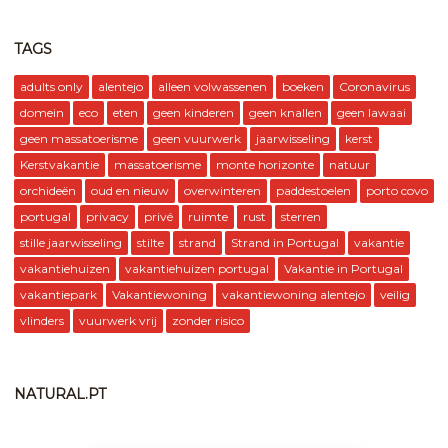
TAGS
adults only
alentejo
alleen volwassenen
boeken
Coronavirus
domein
eco
eten
geen kinderen
geen knallen
geen lawaai
geen massatoerisme
geen vuurwerk
jaarwisseling
kerst
Kerstvakantie
massatoerisme
monte horizonte
natuur
orchideën
oud en nieuw
overwinteren
paddestoelen
porto covo
portugal
privacy
privé
ruimte
rust
sterren
stille jaarwisseling
stilte
strand
Strand in Portugal
vakantie
vakantiehuizen
vakantiehuizen portugal
Vakantie in Portugal
vakantiepark
Vakantiewoning
vakantiewoning alentejo
veilig
vlinders
vuurwerk vrij
zonder risico
NATURAL.PT