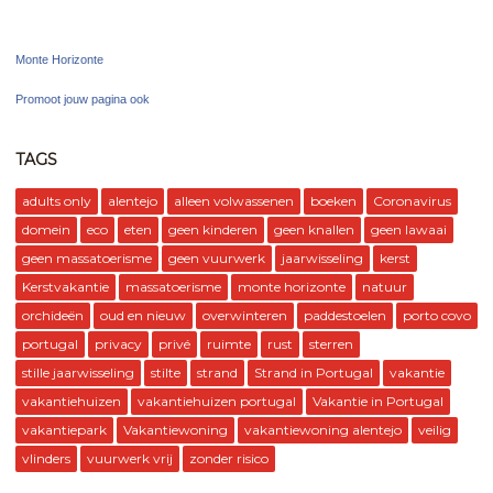
Monte Horizonte
Promoot jouw pagina ook
TAGS
adults only
alentejo
alleen volwassenen
boeken
Coronavirus
domein
eco
eten
geen kinderen
geen knallen
geen lawaai
geen massatoerisme
geen vuurwerk
jaarwisseling
kerst
Kerstvakantie
massatoerisme
monte horizonte
natuur
orchideën
oud en nieuw
overwinteren
paddestoelen
porto covo
portugal
privacy
privé
ruimte
rust
sterren
stille jaarwisseling
stilte
strand
Strand in Portugal
vakantie
vakantiehuizen
vakantiehuizen portugal
Vakantie in Portugal
vakantiepark
Vakantiewoning
vakantiewoning alentejo
veilig
vlinders
vuurwerk vrij
zonder risico