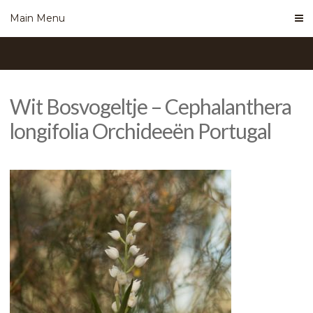
Skip
Main Menu
to
content
Wit Bosvogeltje – Cephalanthera
longifolia Orchideeën Portugal