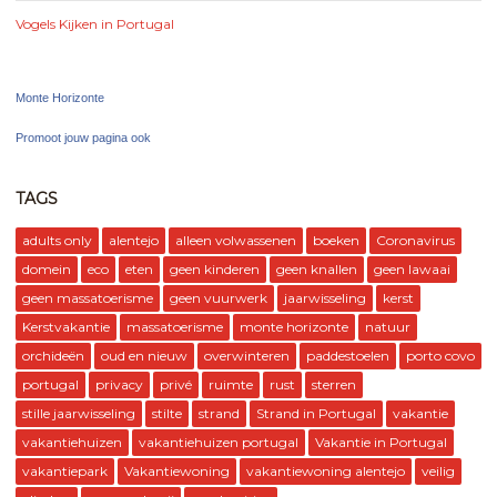
Vogels Kijken in Portugal
Monte Horizonte
Promoot jouw pagina ook
TAGS
adults only
alentejo
alleen volwassenen
boeken
Coronavirus
domein
eco
eten
geen kinderen
geen knallen
geen lawaai
geen massatoerisme
geen vuurwerk
jaarwisseling
kerst
Kerstvakantie
massatoerisme
monte horizonte
natuur
orchideën
oud en nieuw
overwinteren
paddestoelen
porto covo
portugal
privacy
privé
ruimte
rust
sterren
stille jaarwisseling
stilte
strand
Strand in Portugal
vakantie
vakantiehuizen
vakantiehuizen portugal
Vakantie in Portugal
vakantiepark
Vakantiewoning
vakantiewoning alentejo
veilig