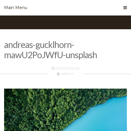
Skip
Main Menu
to
content
andreas-gucklhorn-
mawU2PoJWfU-unsplash
09/05/2026
admin