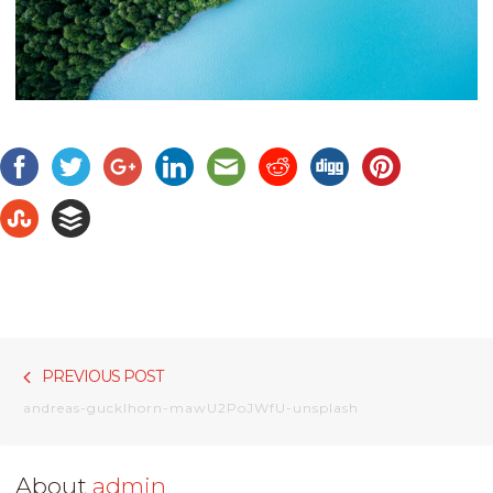
Bericht
Previou
PREVIOUS POST
navigatie
post:
andreas-gucklhorn-mawU2PoJWfU-unsplash
About
admin