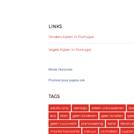
LINKS
Vlinders kijken in Portugal
Vogels Kijken in Portugal
Monte Horizonte
Promoot jouw pagina ook
TAGS
adults only
alentejo
alleen volwassenen
bo
eco
eten
geen kinderen
geen knallen
gee
geen vuurwerk
jaarwisseling
kerst
Kerstva
monte horizonte
natuur
orchideën
oud en