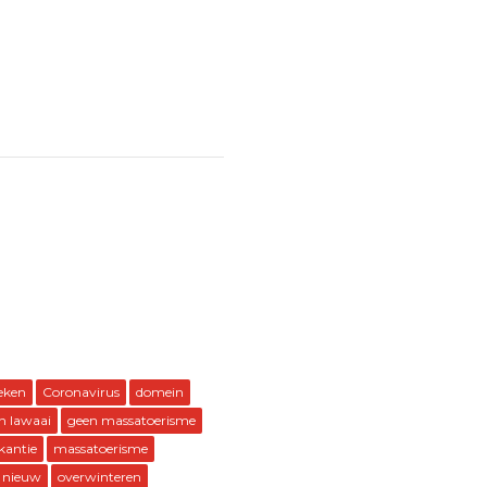
eken
Coronavirus
domein
n lawaai
geen massatoerisme
kantie
massatoerisme
 nieuw
overwinteren