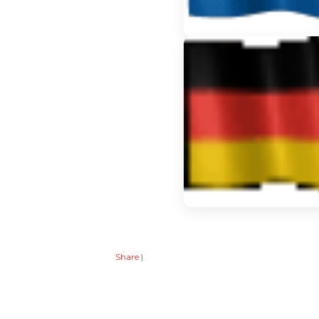
Share
|