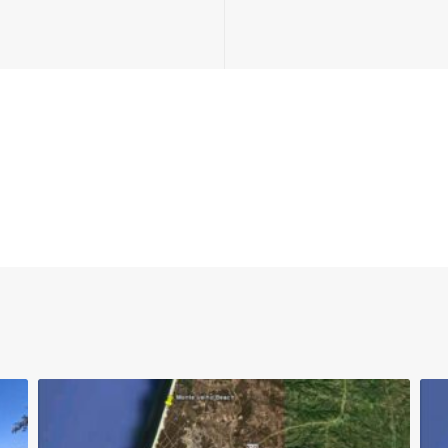
Previous
post: