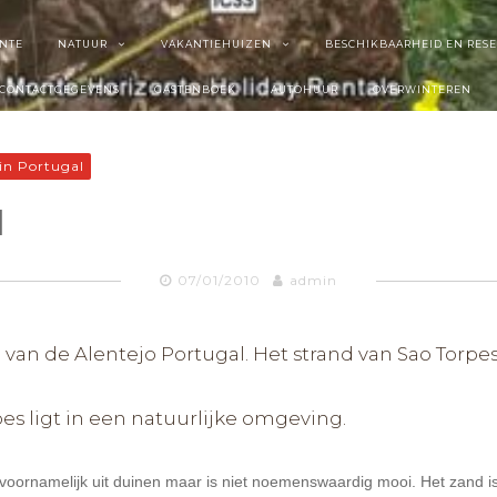
NTE
NATUUR
VAKANTIEHUIZEN
BESCHIKBAARHEID EN RES
CONTACTGEGEVENS
GASTENBOEK
AUTOHUUR
OVERWINTEREN
 in Portugal
d
07/01/2010
admin
 van de Alentejo Portugal. Het strand van Sao Torpe
es ligt in een natuurlijke omgeving.
oornamelijk uit duinen maar is niet noemenswaardig mooi. Het zand is zee