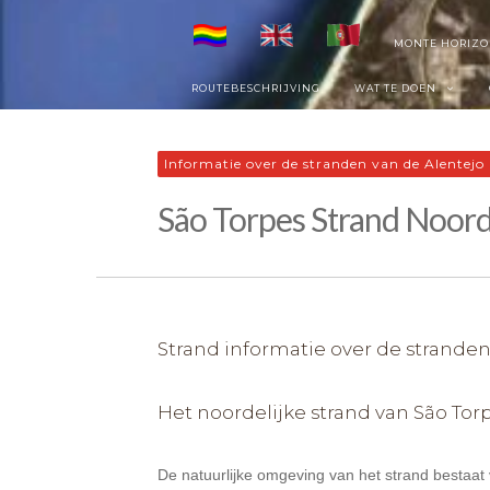
Skip
MONTE HORIZO
to
ROUTEBESCHRIJVING
WAT TE DOEN
content
Informatie over de stranden van de Alentejo
São Torpes Strand Noor
Strand informatie over de stranden
Het noordelijke strand van São Torp
De natuurlijke omgeving van het strand bestaat v