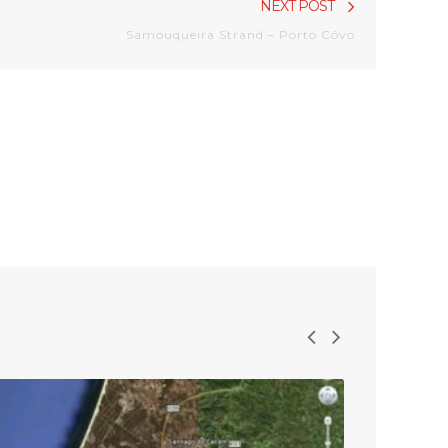
Next
NEXT POST
post:
Samouqueira Strand – Porto Côvo