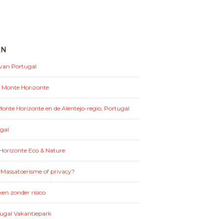
EN
 van Portugal
: Monte Horizonte
nte Horizonte en de Alentejo-regio, Portugal
gal
Horizonte Eco & Nature
 Massatoerisme of privacy?
en zonder risico
tugal Vakantiepark