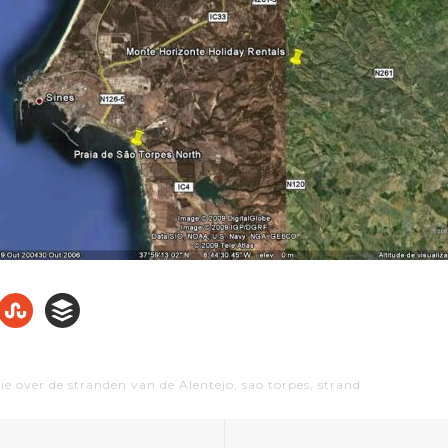
ie over de stranden van de Alentejo
,
sao torpes
,
strand