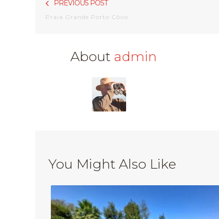
PREVIOUS POST
navigatie
Praia Grande Porto Côvo
About
admin
You Might Also Like