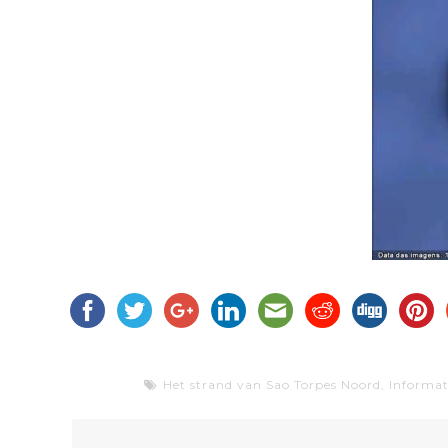
Het strand van Sao Torpes Noord
,
Informat
Bericht