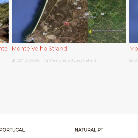
nte
Monte Velho Strand
Mo
voor
23/12/2009
Reacties uitgeschakeld
0
Monte
Velho
Strand
N PORTUGAL
NATURAL.PT